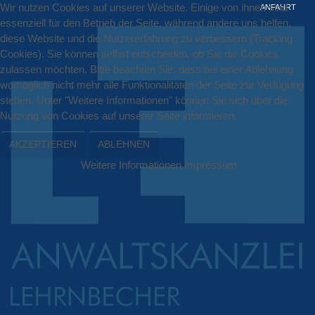
Wir nutzen Cookies auf unserer Website. Einige von ihnen sind
ANFAHRT
essenziell für den Betrieb der Seite, während andere uns helfen,
diese Website und die Nutzererfahrung zu verbessern (Tracking
Cookies). Sie können selbst entscheiden, ob Sie die Cookies
zulassen möchten. Bitte beachten Sie, dass bei einer Ablehnung
womöglich nicht mehr alle Funktionalitäten der Seite zur Verfügung
stehen. Unter "Weitere Informationen" können Sie sich über die
Nutzung von Cookies auf unserer Seite informieren.
AKZEPTIEREN
ABLEHNEN
Weitere Informationen
Impressum